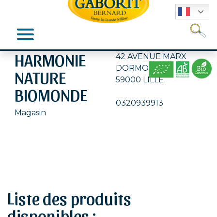
Se
HARMONIE
42 AVENUE MARX
DORMOY
NATURE
59000 LILLE
BIOMONDE
0320939913
Magasin
Liste des produits
disponibles :