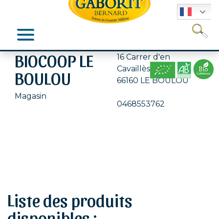
Se
BIOCOOP LE
16 Carrer d'en
Cavaillès
BOULOU
66160 LE BOULOU
Magasin
0468553762
Liste des produits
disponibles :